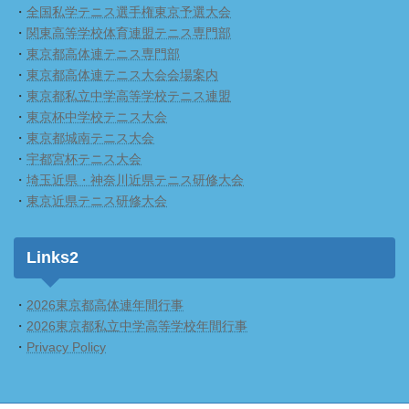
・
全国私学テニス選手権東京予選大会
・
関東高等学校体育連盟テニス専門部
・
東京都高体連テニス専門部
・
東京都高体連テニス大会会場案内
・
東京都私立中学高等学校テニス連盟
・
東京杯中学校テニス大会
・
東京都城南テニス大会
・
宇都宮杯テニス大会
・
埼玉近県・神奈川近県テニス研修大会
・
東京近県テニス研修大会
Links2
・
2026東京都高体連年間行事
・
2026東京都私立中学高等学校年間行事
・
Privacy Policy