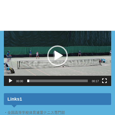
2018第108回三重インタ－ハイ
動
画
プ
レ
ー
ヤ
ー
00:00
00:17
Links1
・
全国高等学校体育連盟テニス専門部