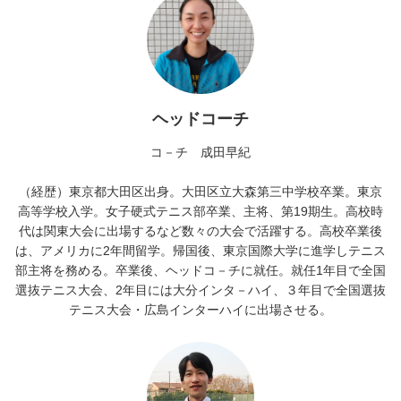
ヘッドコーチ
コ－チ 成田早紀
（経歴）東京都大田区出身。大田区立大森第三中学校卒業。東京
高等学校入学。女子硬式テニス部卒業、主将、第19期生。高校時
代は関東大会に出場するなど数々の大会で活躍する。高校卒業後
は、アメリカに2年間留学。帰国後、東京国際大学に進学しテニス
部主将を務める。卒業後、ヘッドコ－チに就任。就任1年目で全国
選抜テニス大会、2年目には大分インタ－ハイ、３年目で全国選抜
テニス大会・広島インターハイに出場させる。